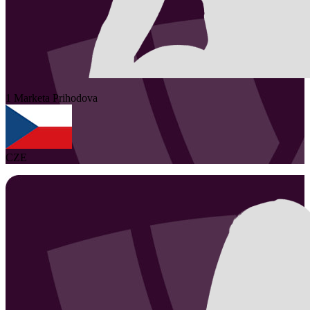
1
Marketa
Prihodova
CZE