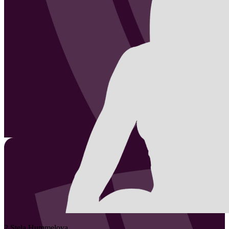
2
Stela
Hummelova