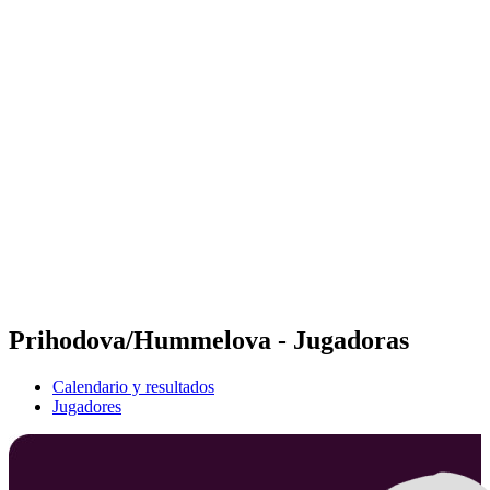
Futures
Futures - Balikesir, TUR - 2026
Futures - Balikesir, TUR - 2026
Volver al inicio del BPT
Dónde ver
Equipos
Calendario y resultados
Posiciones
Prihodova/Hummelova - Jugadoras
Calendario y resultados
Jugadores