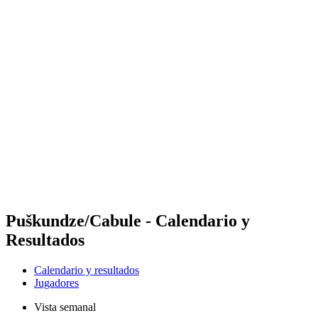
Futures
Futures - Balikesir, TUR - 2026
Futures - Balikesir, TUR - 2026
Volver al inicio del BPT
Dónde ver
Equipos
Calendario y resultados
Posiciones
Puškundze/Cabule - Calendario y
Resultados
Calendario y resultados
Jugadores
Vista semanal