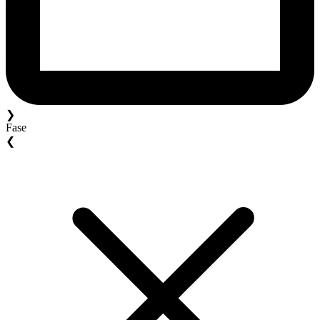
❯
Fase
❮