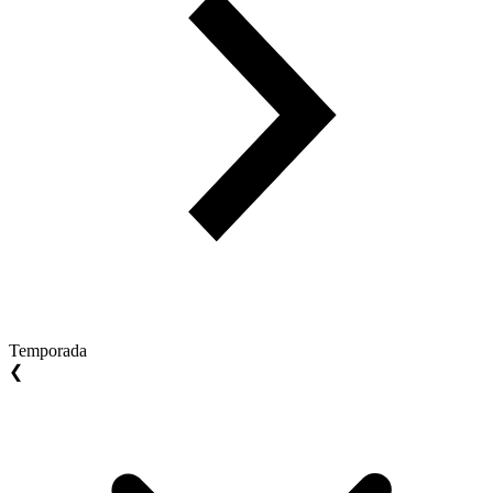
Temporada
❮