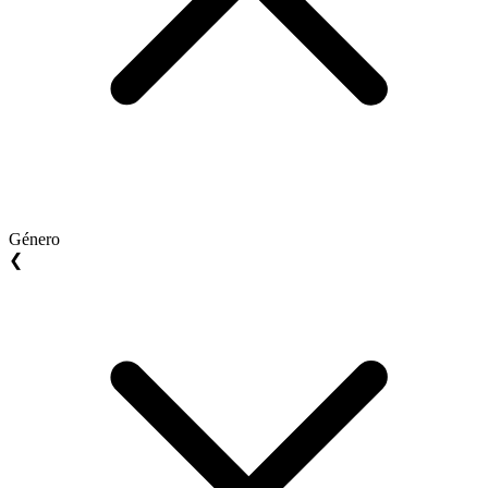
Género
❮