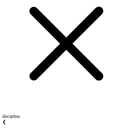
disciplina
❮