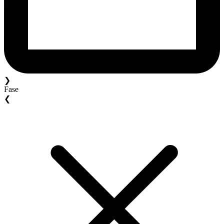
❯
Fase
❮