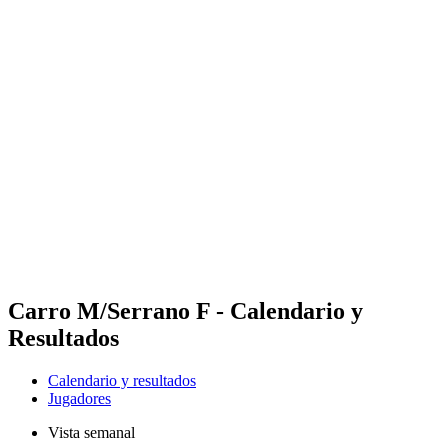
Futures
Futures - Balikesir, TUR - 2026
Futures - Balikesir, TUR - 2026
Volver al inicio del BPT
Dónde ver
Equipos
Calendario y resultados
Posiciones
Carro M/Serrano F - Calendario y
Resultados
Calendario y resultados
Jugadores
Vista semanal