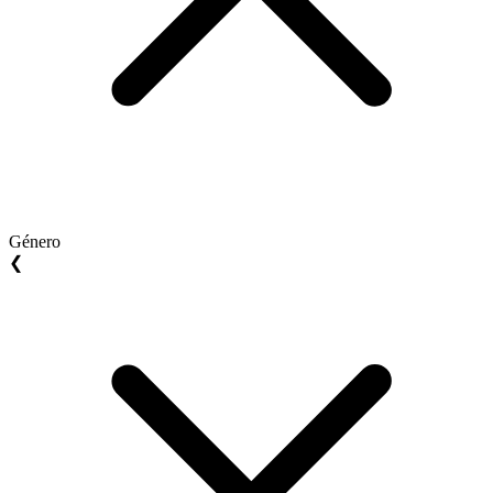
Género
❮