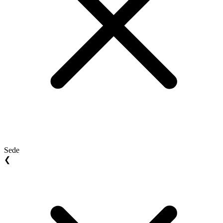
Sede
❮