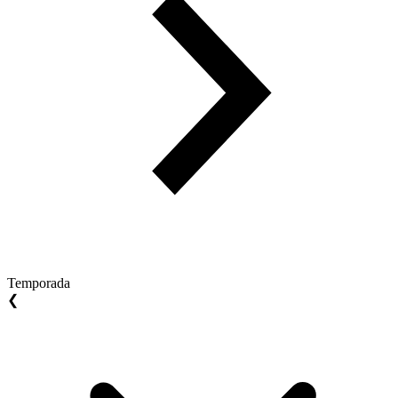
Temporada
❮