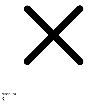
disciplina
❮