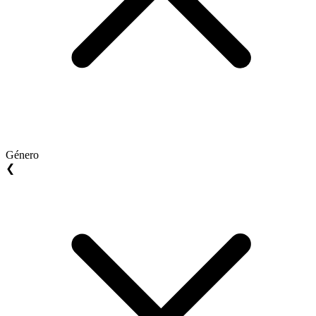
Género
❮