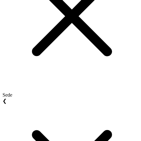
Sede
❮