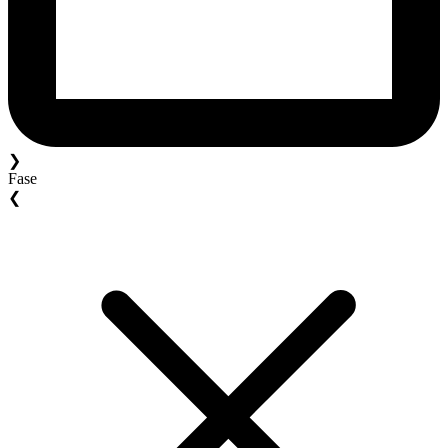
❯
Fase
❮