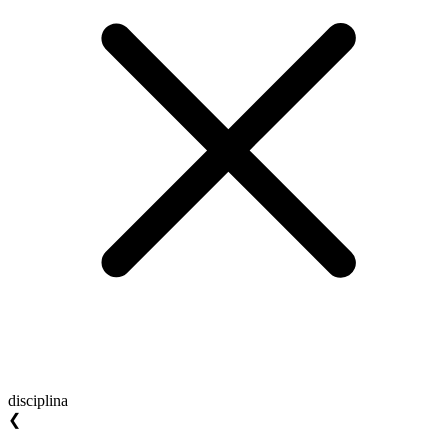
disciplina
❮