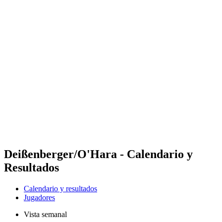
Futures
Futures - Balikesir, TUR - 2026
Futures - Balikesir, TUR - 2026
Volver al inicio del BPT
Dónde ver
Equipos
Calendario y resultados
Posiciones
Deißenberger/O'Hara - Calendario y
Resultados
Calendario y resultados
Jugadores
Vista semanal