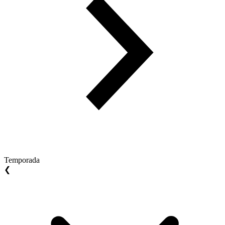
Temporada
❮