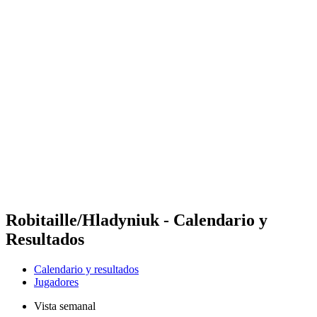
Futures
Futures - Balikesir, TUR - 2026
Futures - Balikesir, TUR - 2026
Volver al inicio del BPT
Dónde ver
Equipos
Calendario y resultados
Posiciones
Robitaille/Hladyniuk - Calendario y
Resultados
Calendario y resultados
Jugadores
Vista semanal