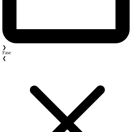
❯
Fase
❮