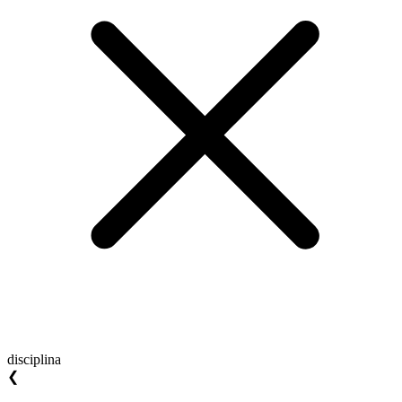
disciplina
❮