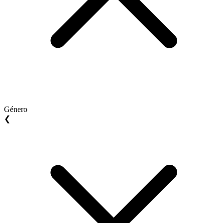
Género
❮