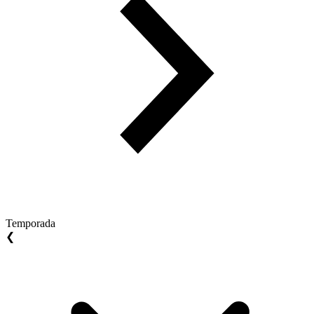
Temporada
❮