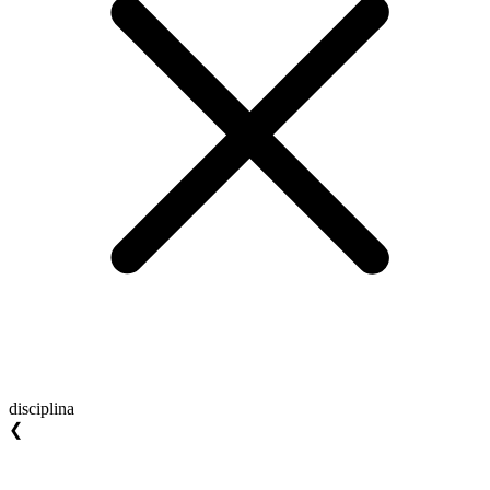
disciplina
❮