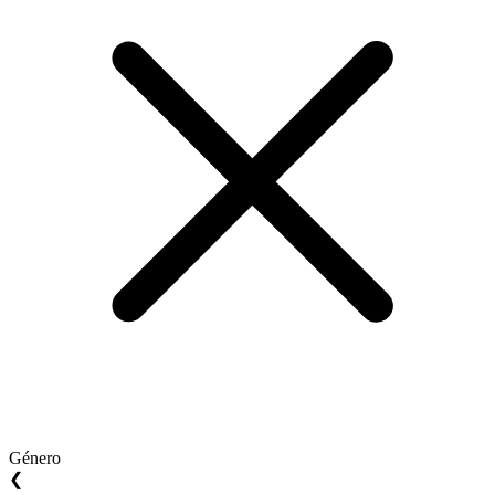
Género
❮