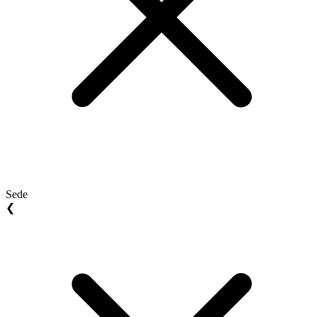
Sede
❮