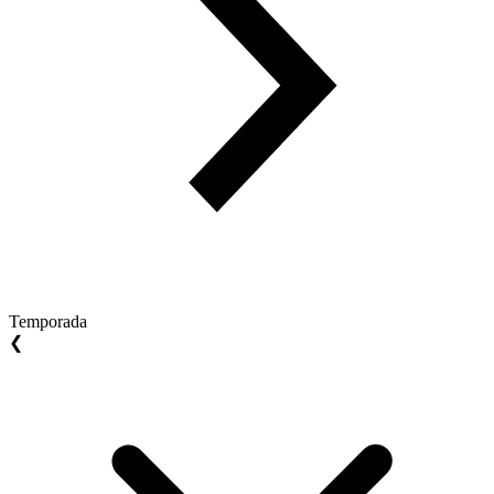
Temporada
❮