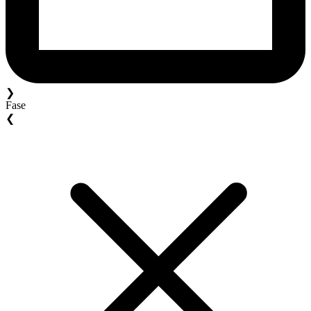
❯
Fase
❮