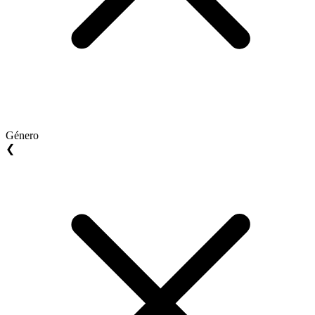
Género
❮