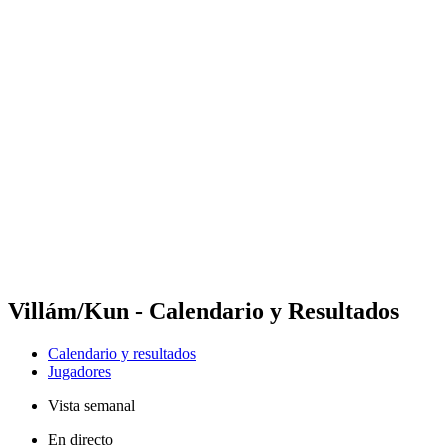
Futures
Futures - Balikesir, TUR - 2026
Futures - Balikesir, TUR - 2026
Volver al inicio del BPT
Dónde ver
Equipos
Calendario y resultados
Posiciones
Villám/Kun - Calendario y Resultados
Calendario y resultados
Jugadores
Vista semanal
En directo