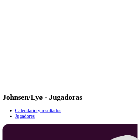
Futures
Futures - Balikesir, TUR - 2026
Futures - Balikesir, TUR - 2026
Volver al inicio del BPT
Dónde ver
Equipos
Calendario y resultados
Posiciones
Johnsen/Lyø - Jugadoras
Calendario y resultados
Jugadores