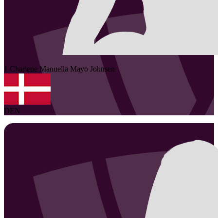
1
Charlene Manuella Mayo
Johnsen
DEN