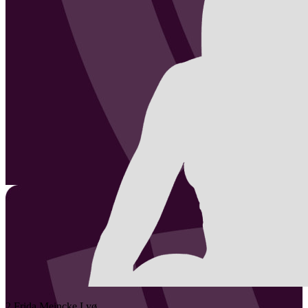
2
Frida Meincke
Lyø