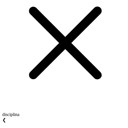
disciplina
❮