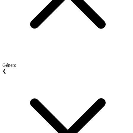
Género
❮