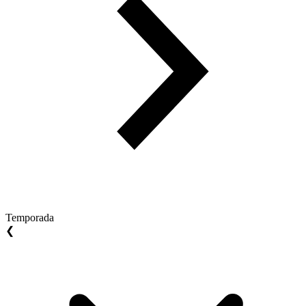
Temporada
❮