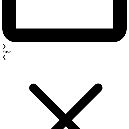
❯
Fase
❮