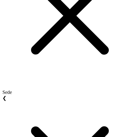
Sede
❮