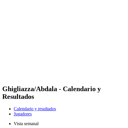
Futures
Futures - Balikesir, TUR - 2026
Futures - Balikesir, TUR - 2026
Volver al inicio del BPT
Dónde ver
Equipos
Calendario y resultados
Posiciones
Ghigliazza/Abdala - Calendario y
Resultados
Calendario y resultados
Jugadores
Vista semanal