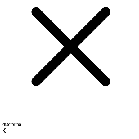
disciplina
❮