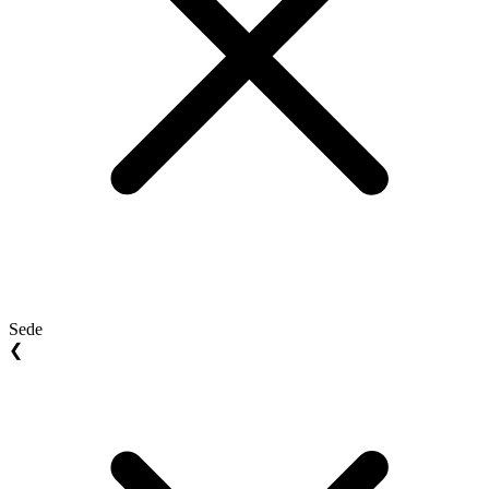
Sede
❮