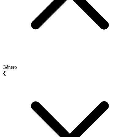
Género
❮