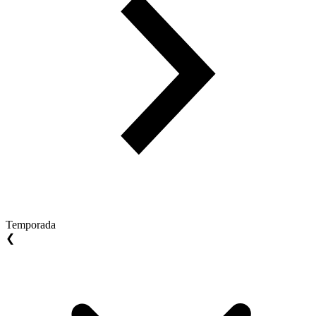
Temporada
❮