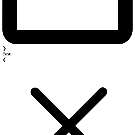
❯
Fase
❮