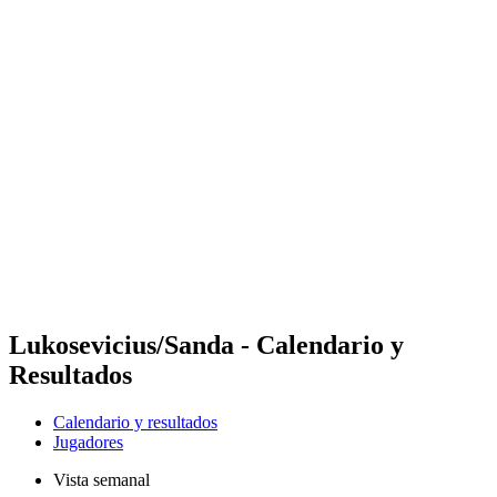
Futures
Futures - Balikesir, TUR - 2026
Futures - Balikesir, TUR - 2026
Volver al inicio del BPT
Dónde ver
Equipos
Calendario y resultados
Posiciones
Lukosevicius/Sanda - Calendario y
Resultados
Calendario y resultados
Jugadores
Vista semanal