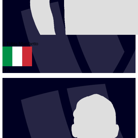
1
Tobia
Marchetto
ITA