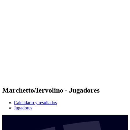
Futures
Futures - Balikesir, TUR - 2026
Futures - Balikesir, TUR - 2026
Volver al inicio del BPT
Dónde ver
Equipos
Calendario y resultados
Posiciones
Marchetto/Iervolino - Jugadores
Calendario y resultados
Jugadores