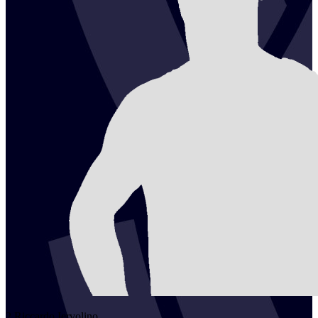
2
Riccardo
Iervolino