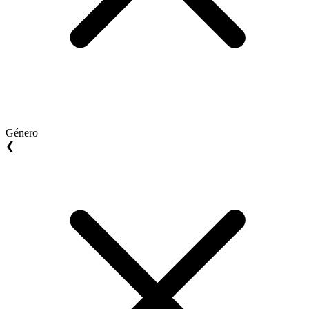
Género
❮