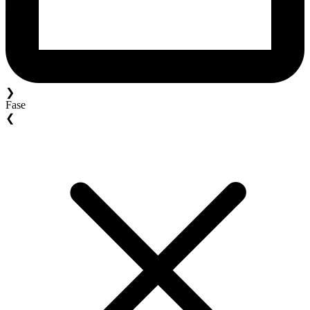
❯
Fase
❮