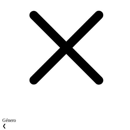
Género
❮