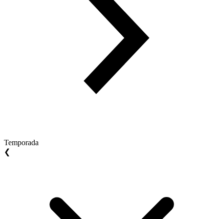
Temporada
❮