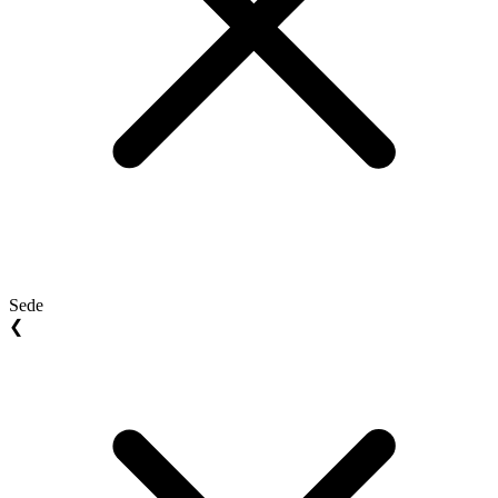
Sede
❮