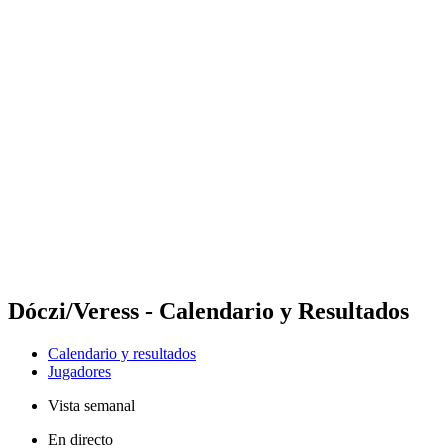
Futures
Futures - Balikesir, TUR - 2026
Futures - Balikesir, TUR - 2026
Volver al inicio del BPT
Dónde ver
Equipos
Calendario y resultados
Posiciones
Dóczi/Veress - Calendario y Resultados
Calendario y resultados
Jugadores
Vista semanal
En directo