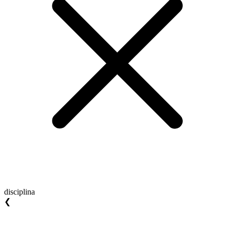
disciplina
❮