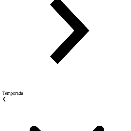
Temporada
❮