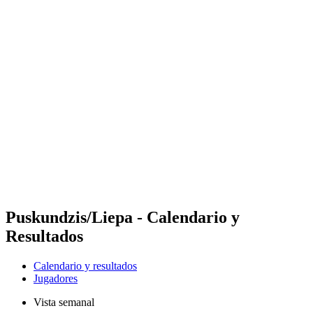
Futures
Futures - Balikesir, TUR - 2026
Futures - Balikesir, TUR - 2026
Volver al inicio del BPT
Dónde ver
Equipos
Calendario y resultados
Posiciones
Puskundzis/Liepa - Calendario y
Resultados
Calendario y resultados
Jugadores
Vista semanal