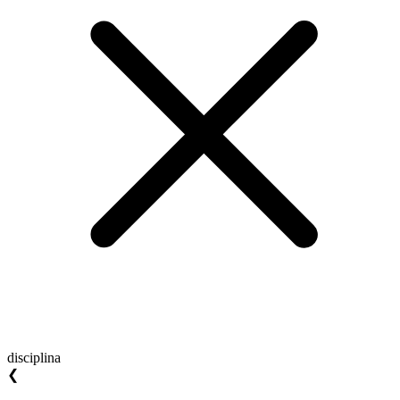
disciplina
❮