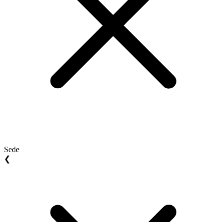
Sede
❮