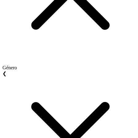
Género
❮