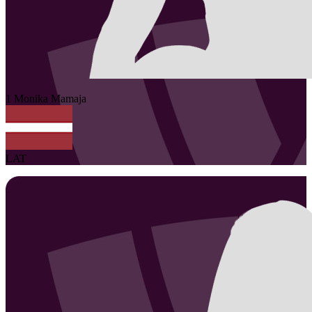
1
Monika
Mamaja
LAT