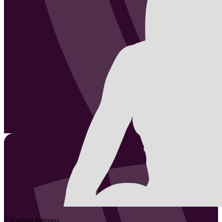
2
Karlīna
Bērziņa