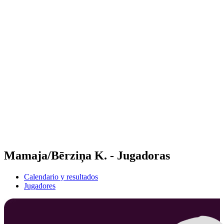
Futures
Futures - Apeldoorn, NED - 2026
Futures - Apeldoorn, NED - 2026
Volver al inicio del BPT
Dónde ver
Equipos
Calendario y resultados
Posiciones
Mamaja/Bērziņa K. - Jugadoras
Calendario y resultados
Jugadores