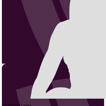
2
Katarzyna
Lipska