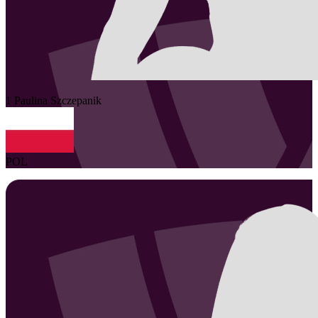
1
Paulina
Szczepanik
POL