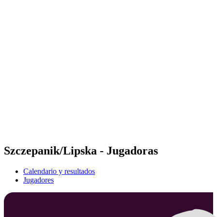
Futures
Futures - Apeldoorn, NED - 2026
Futures - Apeldoorn, NED - 2026
Volver al inicio del BPT
Dónde ver
Equipos
Calendario y resultados
Posiciones
Szczepanik/Lipska - Jugadoras
Calendario y resultados
Jugadores