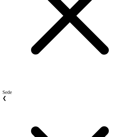
Sede
❮