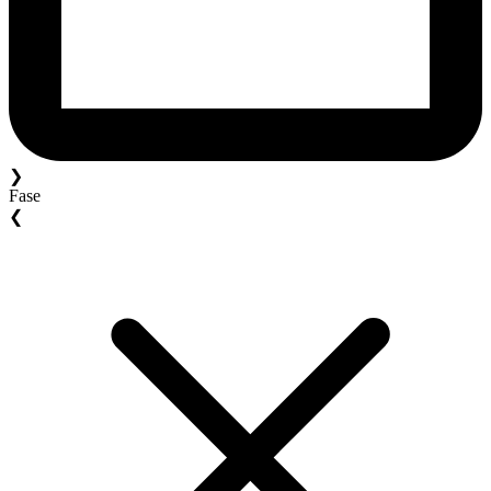
❯
Fase
❮