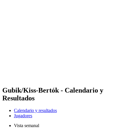
Futures
Futures - Apeldoorn, NED - 2026
Futures - Apeldoorn, NED - 2026
Volver al inicio del BPT
Dónde ver
Equipos
Calendario y resultados
Posiciones
Gubik/Kiss-Bertók - Calendario y
Resultados
Calendario y resultados
Jugadores
Vista semanal