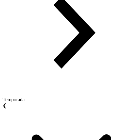
Temporada
❮