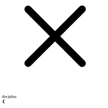
disciplina
❮