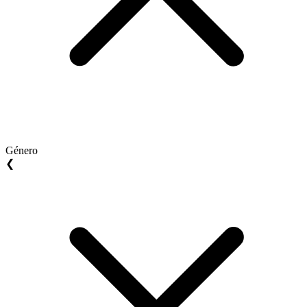
Género
❮