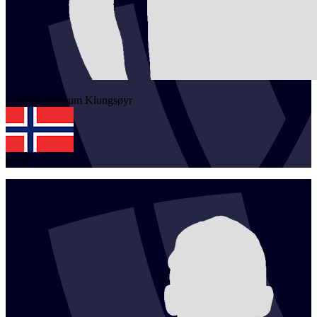
1
Syver Drolsum
Klungsøyr
NOR