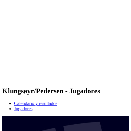
Futures
Futures - Apeldoorn, NED - 2026
Futures - Apeldoorn, NED - 2026
Volver al inicio del BPT
Dónde ver
Equipos
Calendario y resultados
Posiciones
Klungsøyr/Pedersen - Jugadores
Calendario y resultados
Jugadores