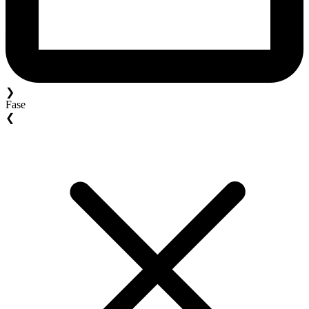
❯
Fase
❮