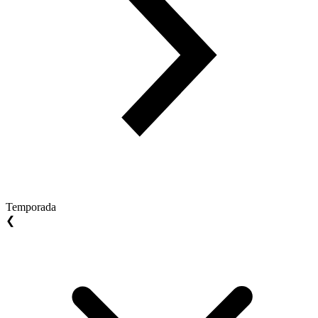
Temporada
❮