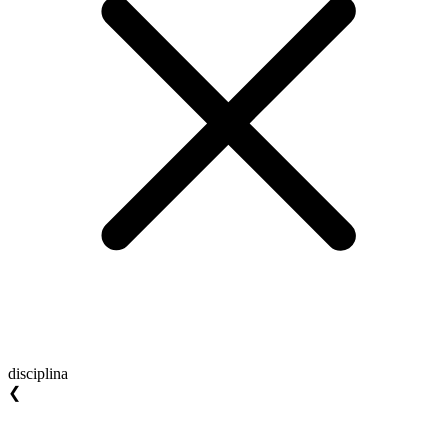
disciplina
❮