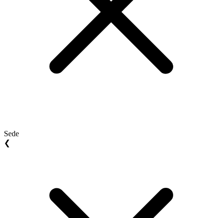
Sede
❮