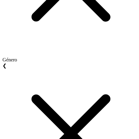
Género
❮