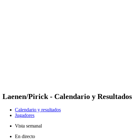
Futures
Futures - Apeldoorn, NED - 2026
Futures - Apeldoorn, NED - 2026
Volver al inicio del BPT
Dónde ver
Equipos
Calendario y resultados
Posiciones
Laenen/Pirick - Calendario y Resultados
Calendario y resultados
Jugadores
Vista semanal
En directo