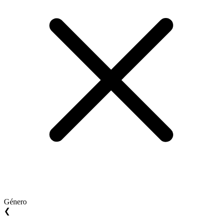
Género
❮