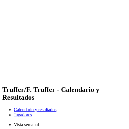
Futures
Futures - Apeldoorn, NED - 2026
Futures - Apeldoorn, NED - 2026
Volver al inicio del BPT
Dónde ver
Equipos
Calendario y resultados
Posiciones
Truffer/F. Truffer - Calendario y
Resultados
Calendario y resultados
Jugadores
Vista semanal