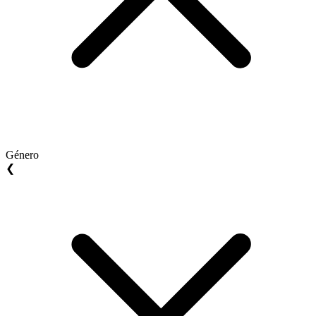
Género
❮