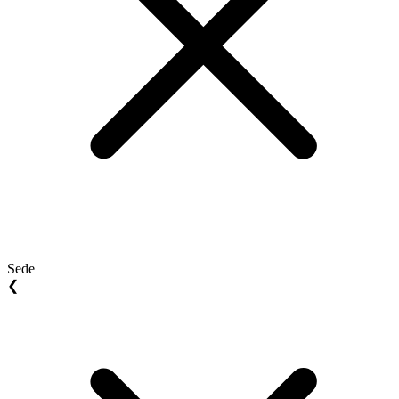
Sede
❮