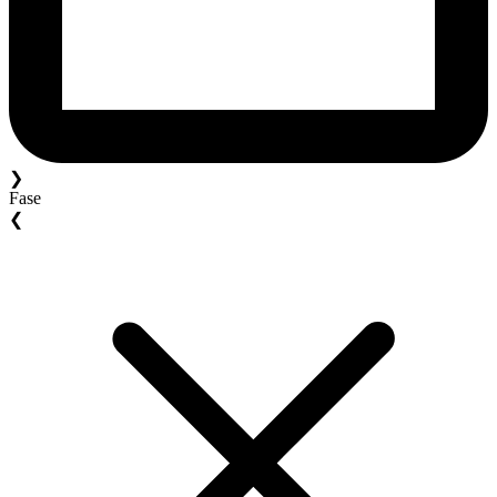
❯
Fase
❮