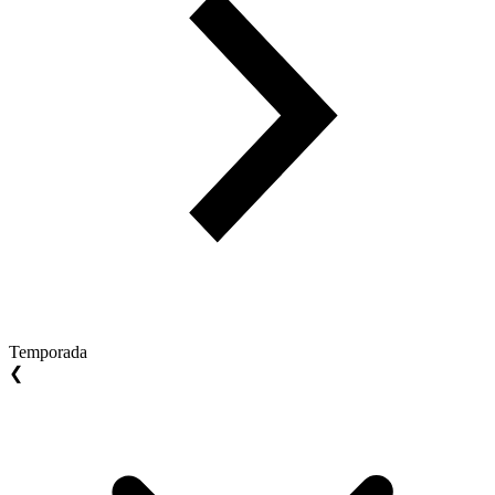
Temporada
❮