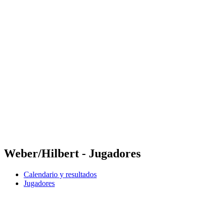
Futures
Futures - Apeldoorn, NED - 2026
Futures - Apeldoorn, NED - 2026
Volver al inicio del BPT
Dónde ver
Equipos
Calendario y resultados
Posiciones
Weber/Hilbert - Jugadores
Calendario y resultados
Jugadores