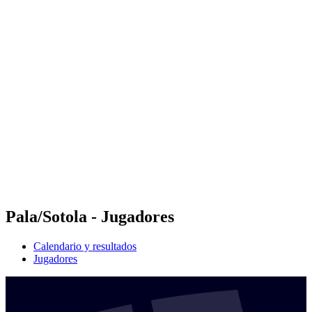
Futures
Futures - Apeldoorn, NED - 2026
Futures - Apeldoorn, NED - 2026
Volver al inicio del BPT
Dónde ver
Equipos
Calendario y resultados
Posiciones
Pala/Sotola - Jugadores
Calendario y resultados
Jugadores