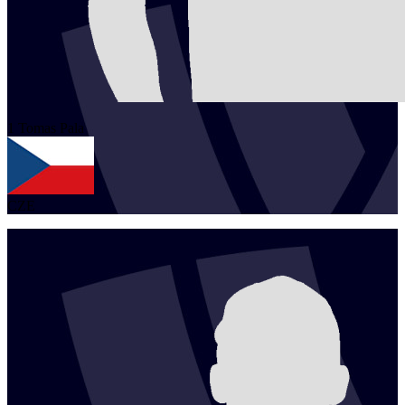
1
Tomas
Pala
CZE