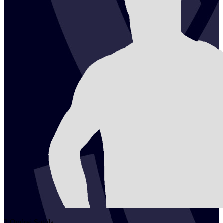
2
Ondrej
Sotola