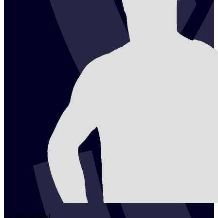
2
Cain
van Hal