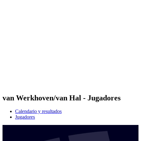
Futures
Futures - Apeldoorn, NED - 2026
Futures - Apeldoorn, NED - 2026
Volver al inicio del BPT
Dónde ver
Equipos
Calendario y resultados
Posiciones
van Werkhoven/van Hal - Jugadores
Calendario y resultados
Jugadores