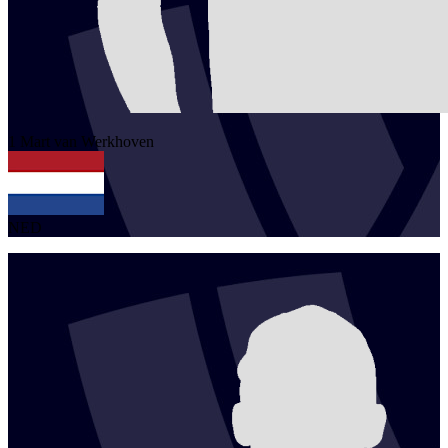
1
Mart
van Werkhoven
NED