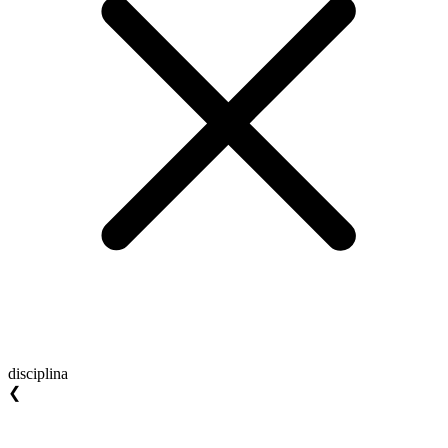
disciplina
❮