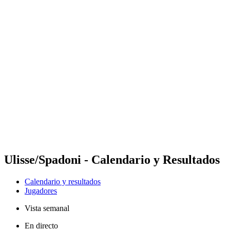
Futures
Futures - Apeldoorn, NED - 2026
Futures - Apeldoorn, NED - 2026
Volver al inicio del BPT
Dónde ver
Equipos
Calendario y resultados
Posiciones
Ulisse/Spadoni - Calendario y Resultados
Calendario y resultados
Jugadores
Vista semanal
En directo