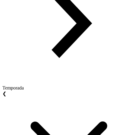
Temporada
❮