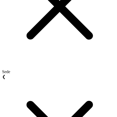
Sede
❮