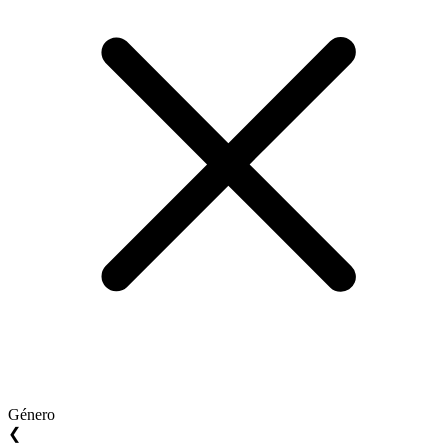
Género
❮