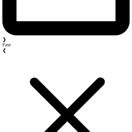
❯
Fase
❮