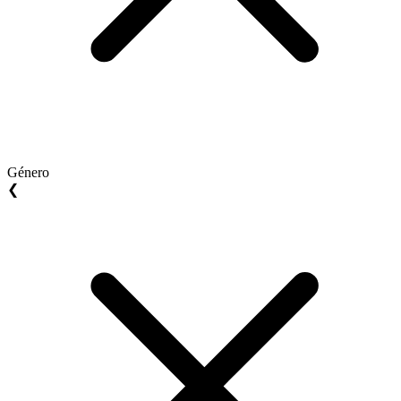
Género
❮