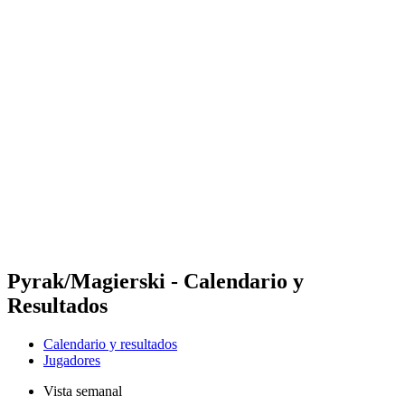
Futures
Futures - Apeldoorn, NED - 2026
Futures - Apeldoorn, NED - 2026
Volver al inicio del BPT
Dónde ver
Equipos
Calendario y resultados
Posiciones
Pyrak/Magierski - Calendario y
Resultados
Calendario y resultados
Jugadores
Vista semanal