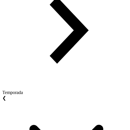
Temporada
❮