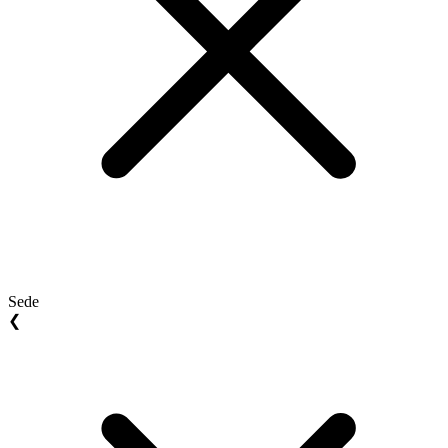
Sede
❮