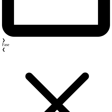
❯
Fase
❮