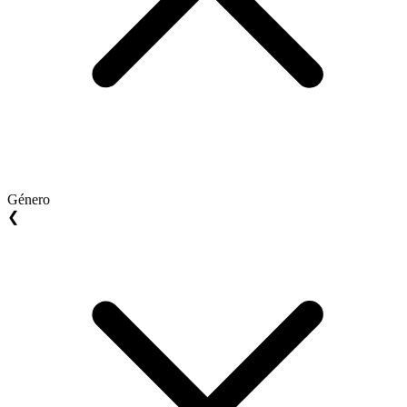
Género
❮