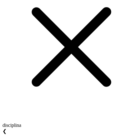
disciplina
❮