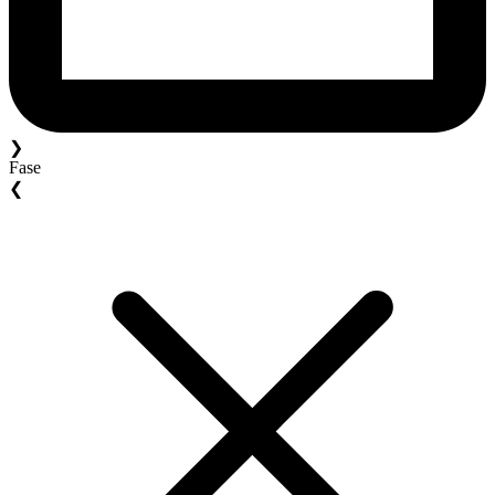
❯
Fase
❮