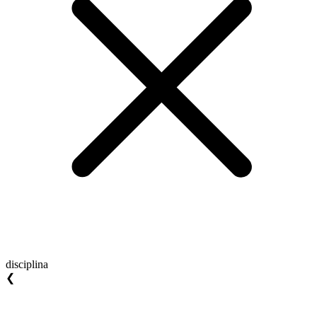
disciplina
❮