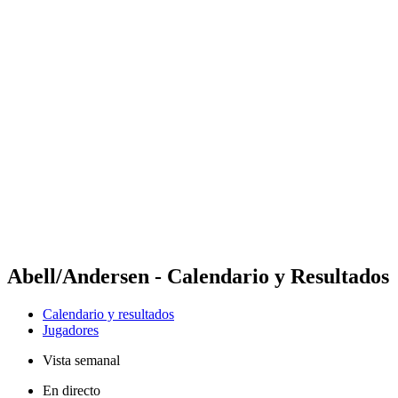
Futures
Futures - Alanya, TUR - 2026
Futures - Alanya, TUR - 2026
Volver al inicio del BPT
Dónde ver
Equipos
Calendario y resultados
Posiciones
Abell/Andersen - Calendario y Resultados
Calendario y resultados
Jugadores
Vista semanal
En directo