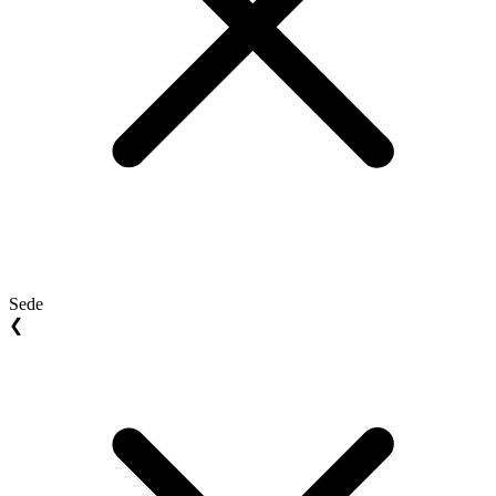
Sede
❮