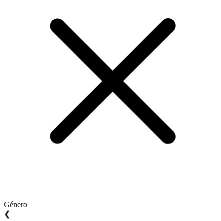
Género
❮