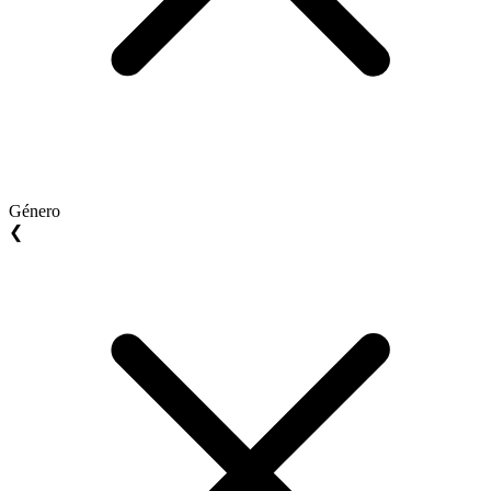
Género
❮