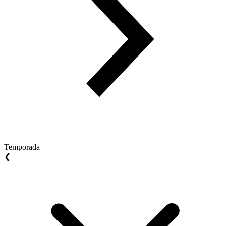
Temporada
❮