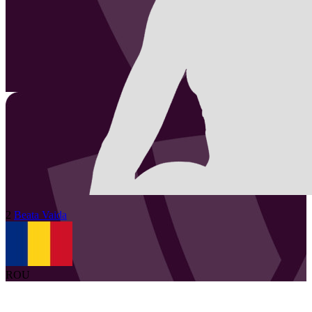
2
Beata
Vaida
ROU