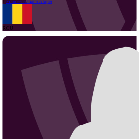
1
Francesca Ioana
Alupei
ROU