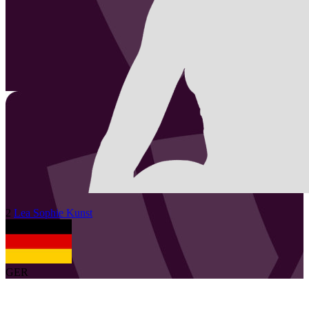
2
Lea Sophie
Kunst
GER