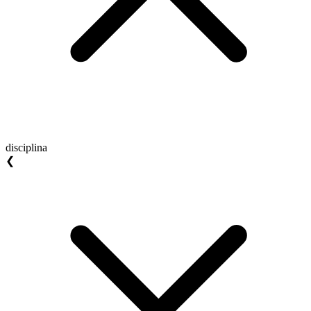
disciplina
❮