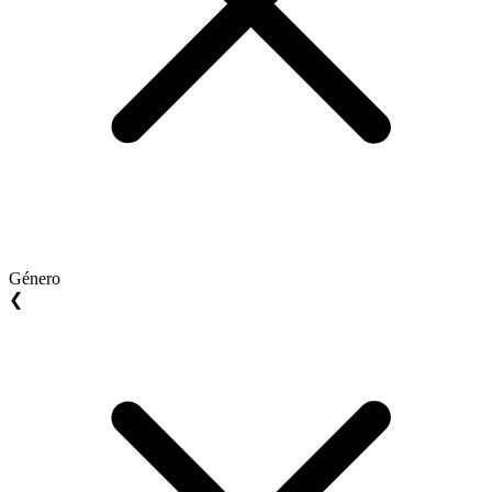
Género
❮