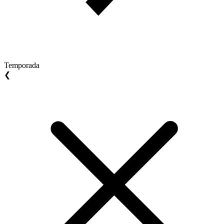
Temporada
❮