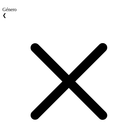
Género
❮