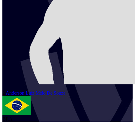
2
Anderson Luiz Melo
De Souza
BRA