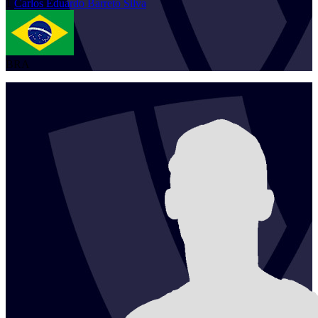
1
Carlos Eduardo
Barreto Silva
BRA