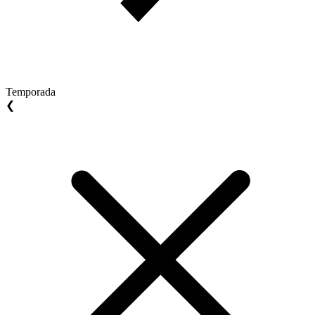
Temporada
❮