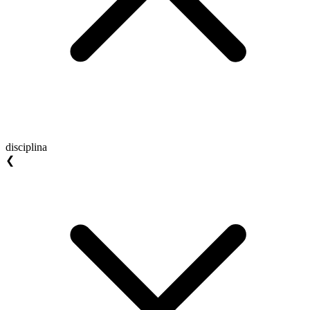
disciplina
❮