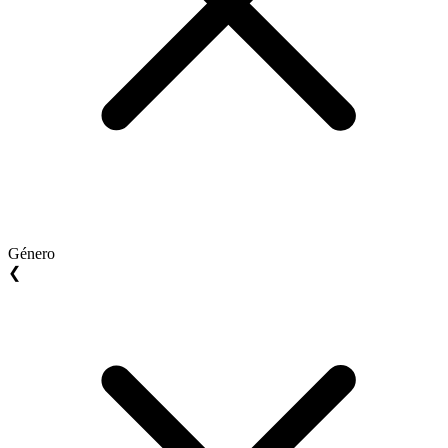
Género
❮