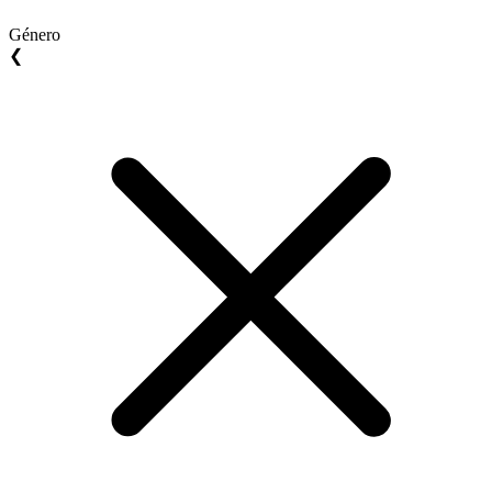
Género
❮