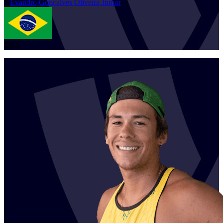
1
Evandro
Gonçalves Oliveira Júnior
BRA