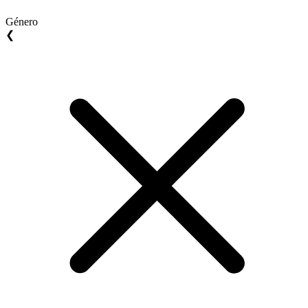
Género
❮