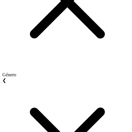
Género
❮