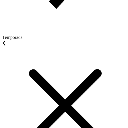
Temporada
❮