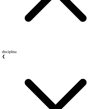
disciplina
❮