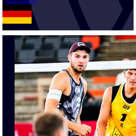
1
Jonas
Sagstetter
GER