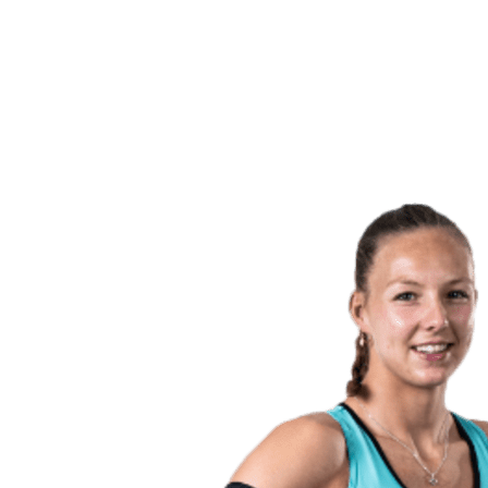
Volver al inicio del BPT
Dónde ver
Equipos
Calendario y resultados
Posiciones
Estadísticas
Competición
Noticias