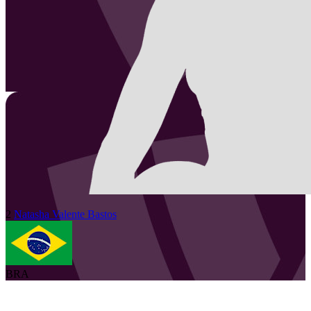
2
Natasha
Valente Bastos
BRA