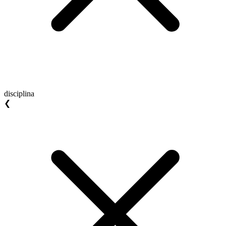
disciplina
❮