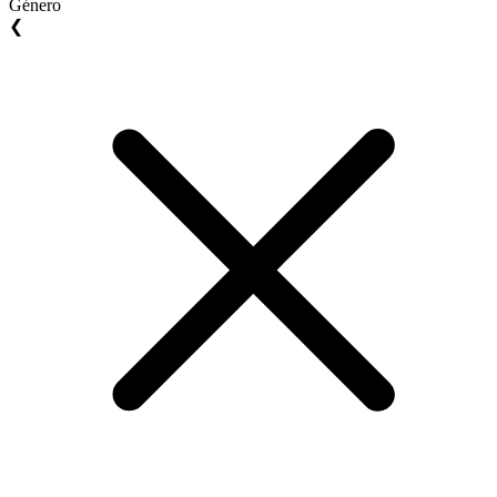
Género
❮