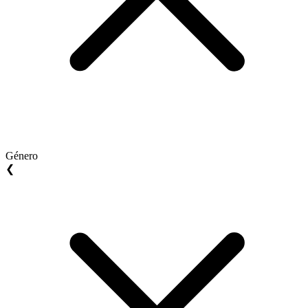
Género
❮