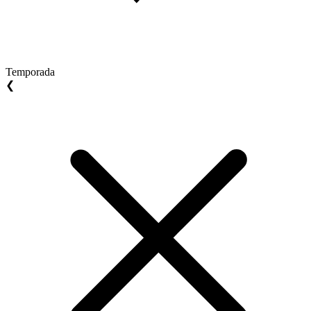
Temporada
❮