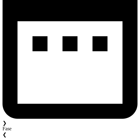
❯
Fase
❮