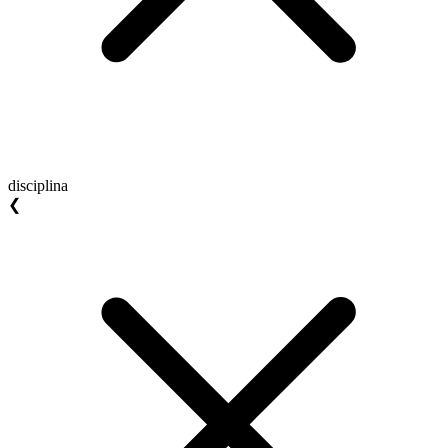
disciplina
❮