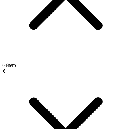
Género
❮