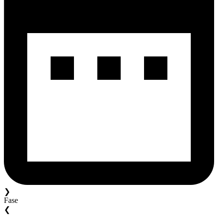
❯
Fase
❮