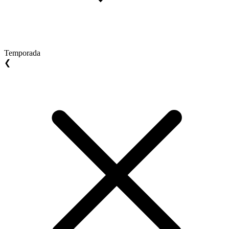
Temporada
❮