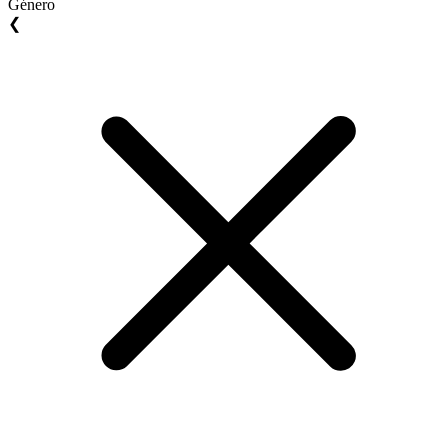
Género
❮