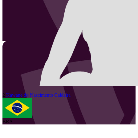
2
Kawane
do Nascimento Caldeira
BRA