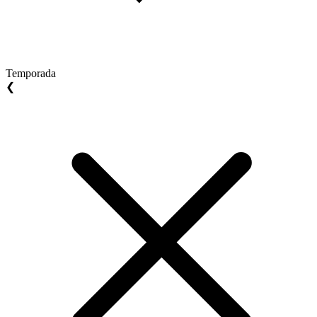
Temporada
❮