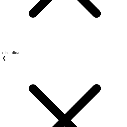
disciplina
❮