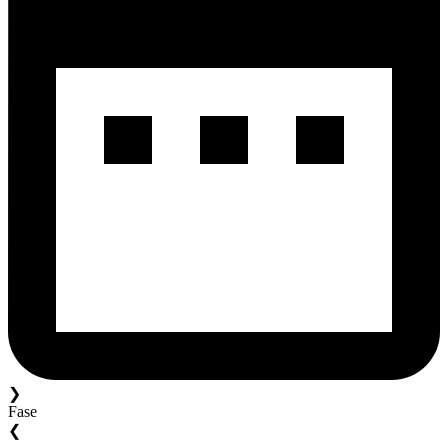
❯
Fase
❮