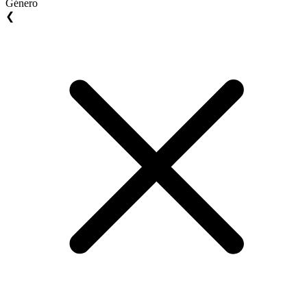
Género
❮