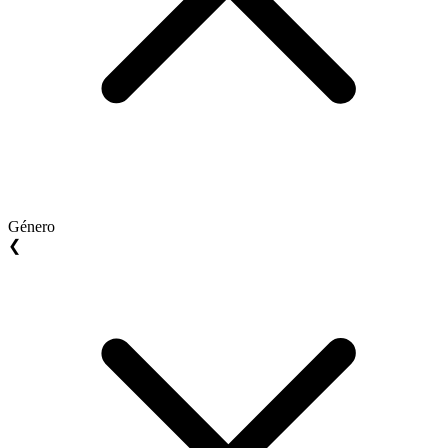
Género
❮