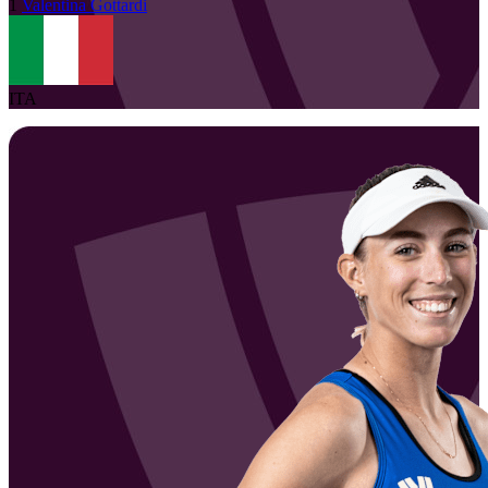
1
Valentina
Gottardi
ITA