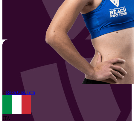
2
Reka
Orsi Toth
ITA