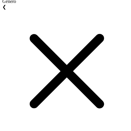
Género
❮