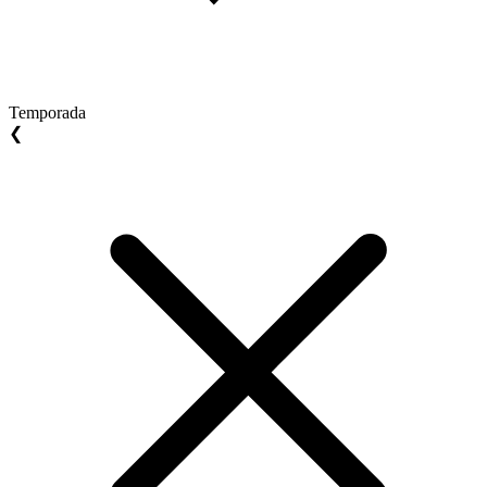
Temporada
❮