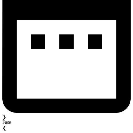
❯
Fase
❮