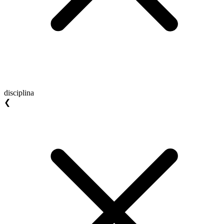
disciplina
❮