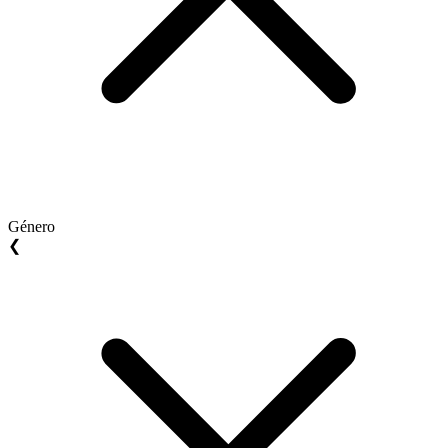
Género
❮