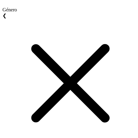
Género
❮