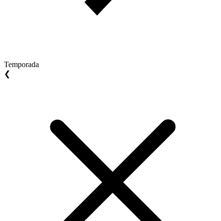
Temporada
❮