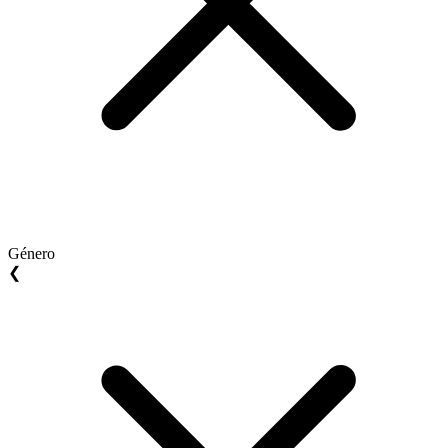
Género
❮