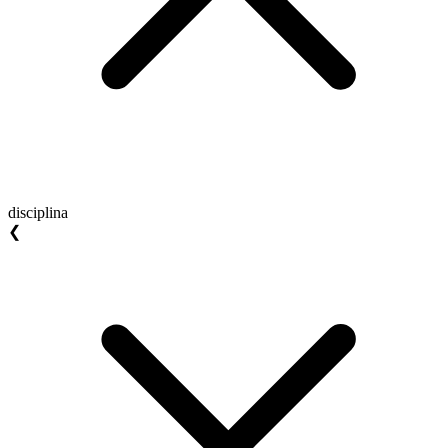
disciplina
❮