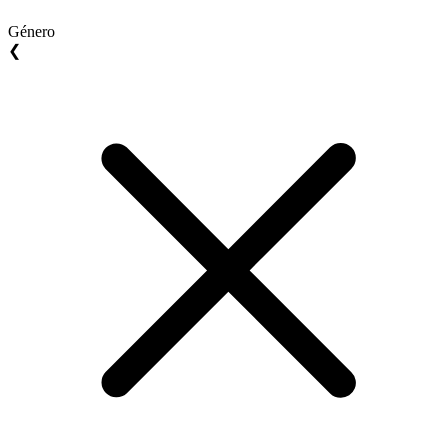
Género
❮