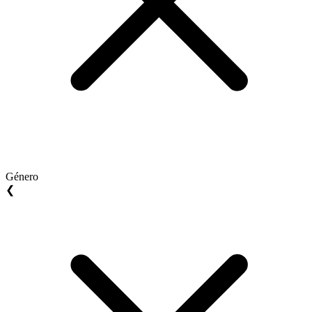
Género
❮