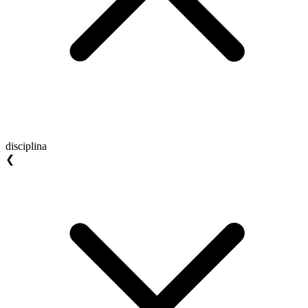
disciplina
❮