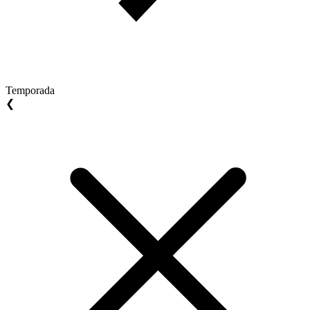
Temporada
❮