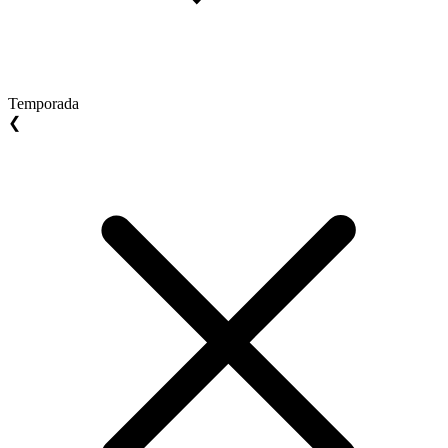
Temporada
❮