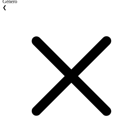
Género
❮