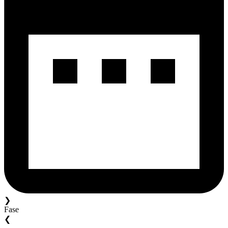
❯
Fase
❮