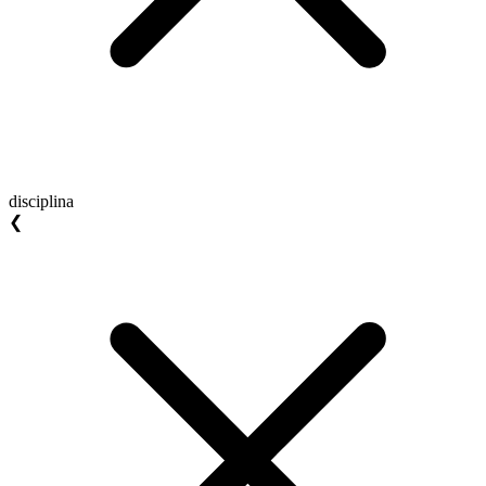
disciplina
❮