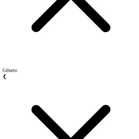
Género
❮