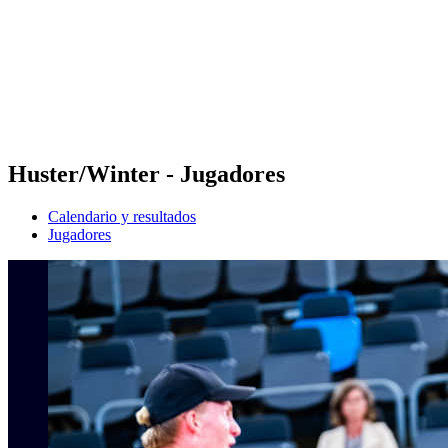
Volver al inicio del BPT
Dónde ver
Equipos
Calendario y resultados
Posiciones
Estadísticas
Competición
Noticias
Huster/Winter - Jugadores
Calendario y resultados
Jugadores