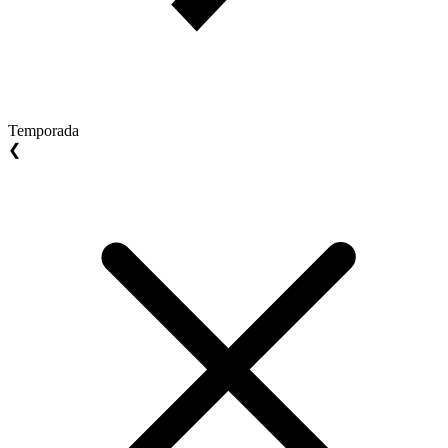
Temporada
❮