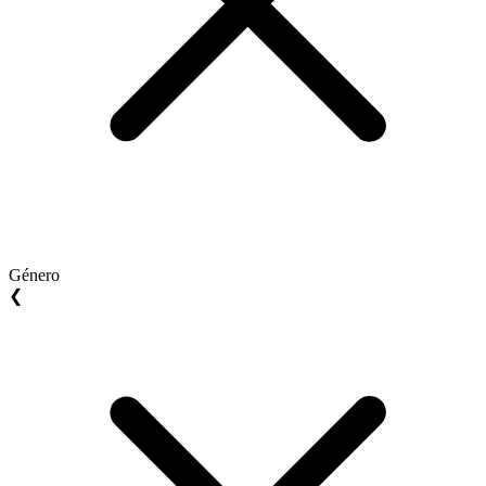
Género
❮