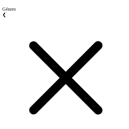
Género
❮