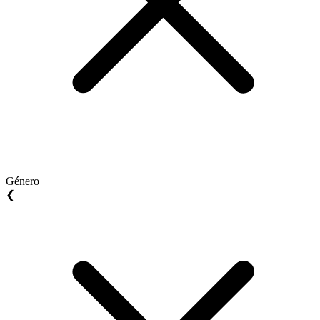
Género
❮