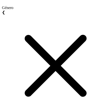
Género
❮