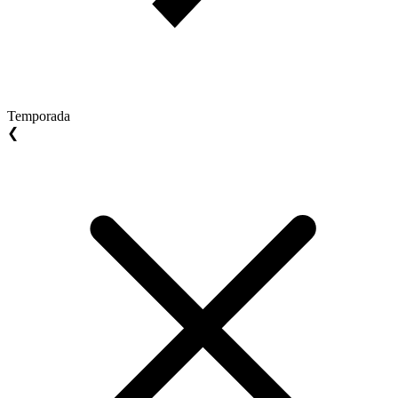
Temporada
❮