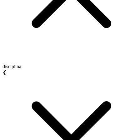
disciplina
❮