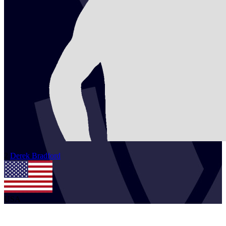
2
Derek
Bradford
USA