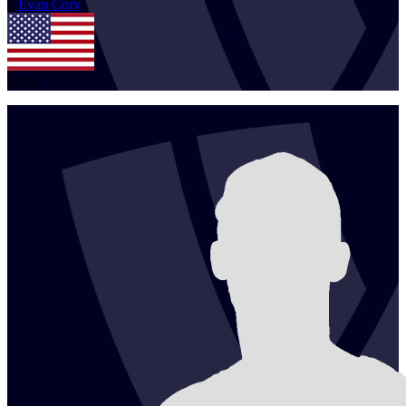
1
Evan
Cory
USA