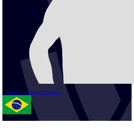
2
Johann
Ferdinand Dohmann
BRA