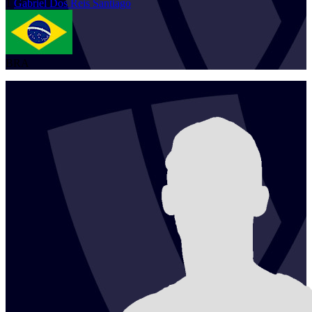
1
Gabriel
Dos Reis Santiago
BRA