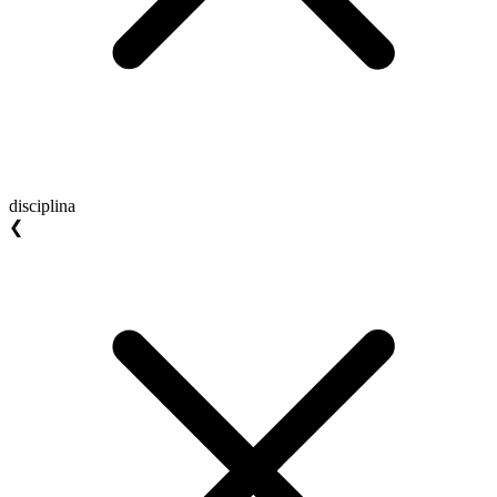
disciplina
❮