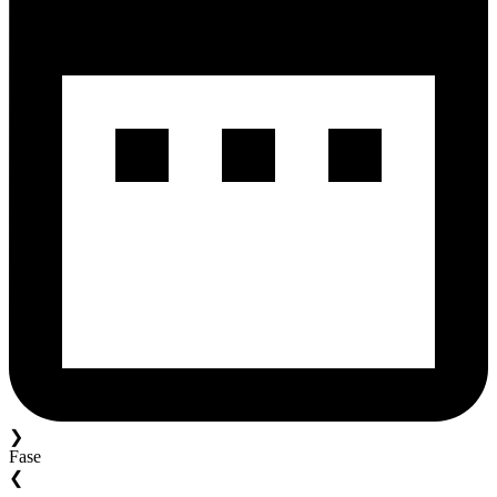
❯
Fase
❮