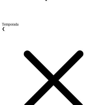
Temporada
❮