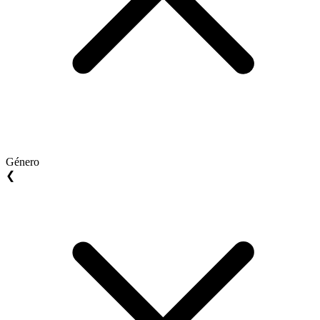
Género
❮