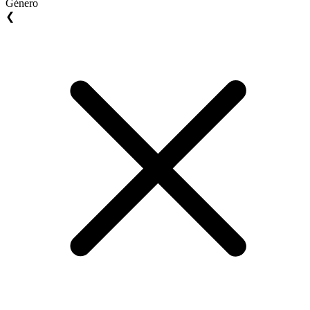
Género
❮