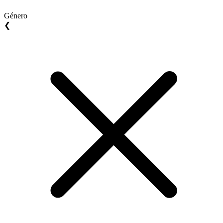
Género
❮