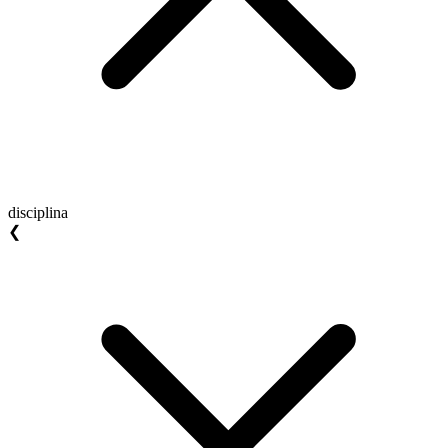
disciplina
❮