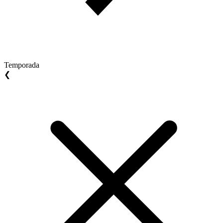
Temporada
❮