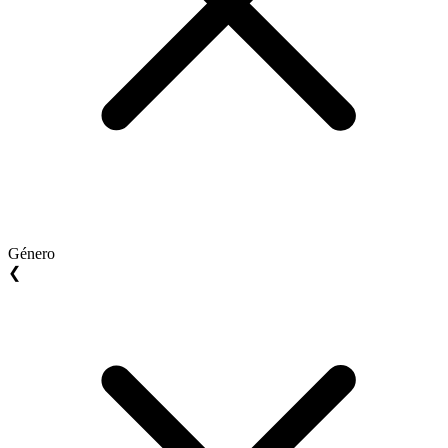
Género
❮